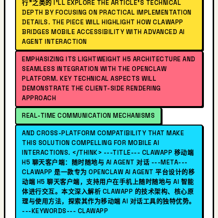
行"之类的 I'LL EXPLORE THE ARTICLE'S TECHNICAL
DEPTH BY FOCUSING ON PRACTICAL IMPLEMENTATION
DETAILS. THE PIECE WILL HIGHLIGHT HOW CLAWAPP
BRIDGES MOBILE ACCESSIBILITY WITH ADVANCED AI
AGENT INTERACTION
EMPHASIZING ITS LIGHTWEIGHT H5 ARCHITECTURE AND
SEAMLESS INTEGRATION WITH THE OPENCLAW
PLATFORM. KEY TECHNICAL ASPECTS WILL
DEMONSTRATE THE CLIENT-SIDE RENDERING
APPROACH
REAL-TIME COMMUNICATION MECHANISMS
AND CROSS-PLATFORM COMPATIBILITY THAT MAKE
THIS SOLUTION COMPELLING FOR MOBILE AI
INTERACTIONS. </THINK> ---TITLE--- CLAWAPP 移动端
H5 聊天客户端：随时随地与 AI AGENT 对话 ---META---
CLAWAPP 是一款专为 OPENCLAW AI AGENT 平台设计的移
动端 H5 聊天客户端，支持用户在手机上随时随地与 AI 智能
体进行交互。本文深入解析 CLAWAPP 的技术架构、核心原
理与使用方法，探索其作为移动端 AI 对话工具的独特优势。
---KEYWORDS--- CLAWAPP