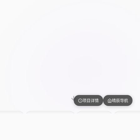
项目详情
晴辰导航
名
IndexedDB 离线
PWA 支持
零依赖前端