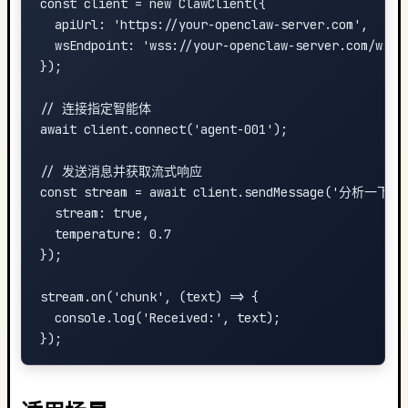
const client = new ClawClient({

  apiUrl: 'https://your-openclaw-server.com',

  wsEndpoint: 'wss://your-openclaw-server.com/ws'

});

// 连接指定智能体

await client.connect('agent-001');

// 发送消息并获取流式响应

const stream = await client.sendMessage('分析一
  stream: true,

  temperature: 0.7

});

stream.on('chunk', (text) => {

  console.log('Received:', text);
