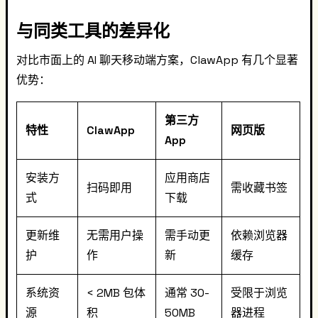
与同类工具的差异化
对比市面上的 AI 聊天移动端方案，ClawApp 有几个显著
优势：
第三方
特性
ClawApp
网页版
App
安装方
应用商店
扫码即用
需收藏书签
式
下载
更新维
无需用户操
需手动更
依赖浏览器
护
作
新
缓存
系统资
< 2MB 包体
通常 30-
受限于浏览
源
积
50MB
器进程