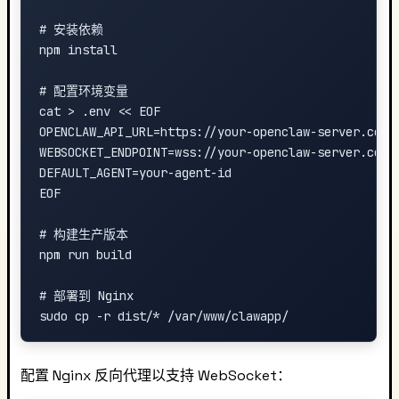
# 安装依赖

npm install

# 配置环境变量

cat > .env << EOF

OPENCLAW_API_URL=https://your-openclaw-server.com

WEBSOCKET_ENDPOINT=wss://your-openclaw-server.com/w
DEFAULT_AGENT=your-agent-id

EOF

# 构建生产版本

npm run build

# 部署到 Nginx

配置 Nginx 反向代理以支持 WebSocket：