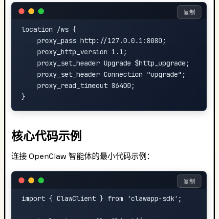
复制
location /ws {

    proxy_pass http://127.0.0.1:8080;

    proxy_http_version 1.1;

    proxy_set_header Upgrade $http_upgrade;

    proxy_set_header Connection "upgrade";

    proxy_read_timeout 86400;

核心代码示例
连接 OpenClaw 智能体的最小代码示例：
复制
import { ClawClient } from 'clawapp-sdk';
