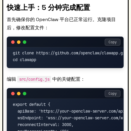
快速上手：5 分钟完成配置
首先确保你的 OpenClaw 平台已正常运行。克隆项目
后，修改配置文件：
Copy
git clone https://github.com/openclaw/clawapp.git

编辑
中的关键配置：
src/config.js
Copy
export default {

  apiBase: 'https://your-openclaw-server.com/api',

  wsEndpoint: 'wss://your-openclaw-server.com/ws',

  reconnectInterval: 3000,
