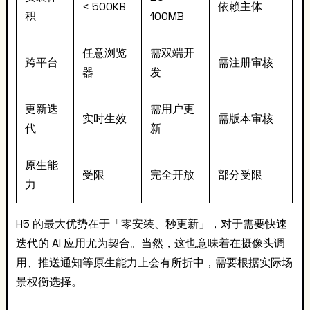
< 500KB
依赖主体
积
100MB
任意浏览
需双端开
跨平台
需注册审核
器
发
更新迭
需用户更
实时生效
需版本审核
代
新
原生能
受限
完全开放
部分受限
力
H5 的最大优势在于「零安装、秒更新」，对于需要快速
迭代的 AI 应用尤为契合。当然，这也意味着在摄像头调
用、推送通知等原生能力上会有所折中，需要根据实际场
景权衡选择。