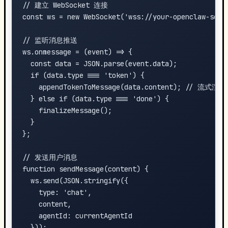
// 建立 WebSocket 连接

const ws = new WebSocket('wss://your-openclaw-serve
// 监听消息推送

ws.onmessage = (event) => {

  const data = JSON.parse(event.data);

  if (data.type === 'token') {

    appendTokenToMessage(data.content); // 流式渲染

  } else if (data.type === 'done') {

    finalizeMessage();

  }

};

// 发送用户消息

function sendMessage(content) {

  ws.send(JSON.stringify({

    type: 'chat',

    content,

    agentId: currentAgentId

  }));
