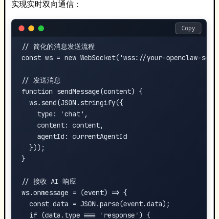
实现实时双向通信：
Copy
// 简化的消息发送流程

const ws = new WebSocket('wss://your-openclaw-serve
// 发送消息

function sendMessage(content) {

  ws.send(JSON.stringify({

    type: 'chat',

    content: content,

    agentId: currentAgentId

  }));

}

// 接收 AI 响应

ws.onmessage = (event) => {

  const data = JSON.parse(event.data);

  if (data.type === 'response') {
