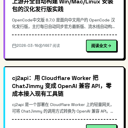
上游并全自动构建 Win/Mac/Linux 安装
包的汉化发行版实践
OpenCode中文版 8.7.0 是面向中文用户的 OpenCode 汉
化发行版，主打每日自动同步官方最新版、流水线自动构建
并发布 Windows/Mac/Linux 三端安装包。本文从真实使
用痛点切入，讲清上游同步、CI/CD 构建、跨平台打包与发
2026-03-16
1467 阅读
阅读全文
布的核心思路，并给出安装与使用示例，帮助你快速评估它
在团队落地与个人使用中的价值。
cj2api：用 Cloudflare Worker 把
ChatJimmy 变成 OpenAI 兼容 API，零
成本接入现有工具链
cj2api 是一个部署在 Cloudflare Worker 上的轻量网关，
可将 ChatJimmy 的调用方式转换为 OpenAI 兼容 API。它
支持流式输出、零成本部署，并自带测试页，方便快速验
证。通过统一的 /v1/chat/completions 接口，开发者可以