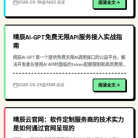
2026-03-18
1420 阅读
阅读全文
让现有的 OpenAI SDK、代理层与应用无缝切换到
ChatJimmy。
晴辰AI-GPT免费无限API服务接入实战指
南
晴辰AI-GPT是一个提供免费无限AI调用接口的公益平台，解
决开发者在使用AI API时面临的token配额限制和高昂费用
问题。本文深入介绍其接入方式、技术特点，并通过实际代
码演示展示如何快速集成到项目中，适合需要低成本AI能力
2026-03-21
1398 阅读
阅读全文
的开发者参考。
晴辰云官网：软件定制服务商的技术实力
是如何通过官网呈现的