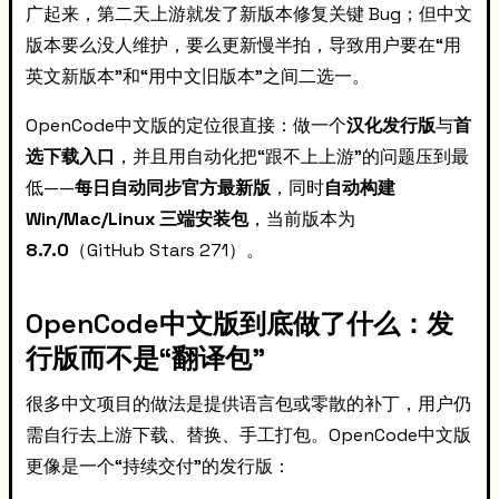
广起来，第二天上游就发了新版本修复关键 Bug；但中文
版本要么没人维护，要么更新慢半拍，导致用户要在“用
英文新版本”和“用中文旧版本”之间二选一。
OpenCode中文版的定位很直接：做一个
汉化发行版
与
首
选下载入口
，并且用自动化把“跟不上上游”的问题压到最
低——
每日自动同步官方最新版
，同时
自动构建
Win/Mac/Linux 三端安装包
，当前版本为
8.7.0
（GitHub Stars 271）。
OpenCode中文版到底做了什么：发
行版而不是“翻译包”
很多中文项目的做法是提供语言包或零散的补丁，用户仍
需自行去上游下载、替换、手工打包。OpenCode中文版
更像是一个“持续交付”的发行版：