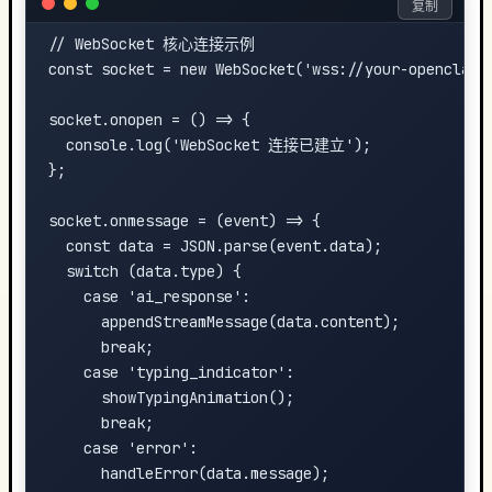
复制
// WebSocket 核心连接示例

const socket = new WebSocket('wss://your-openclaw-s
socket.onopen = () => {

  console.log('WebSocket 连接已建立');

};

socket.onmessage = (event) => {

  const data = JSON.parse(event.data);

  switch (data.type) {

    case 'ai_response':

      appendStreamMessage(data.content);

      break;

    case 'typing_indicator':

      showTypingAnimation();

      break;

    case 'error':

      handleError(data.message);
