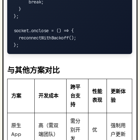
      break;

  }

};

socket.onclose = () => {

  reconnectWithBackoff();

与其他方案对比
跨平
性能
更新体
方案
开发成本
台支
表现
验
持
需分
原生
高（需双
强制用
别开
优
App
端团队）
户更新
发