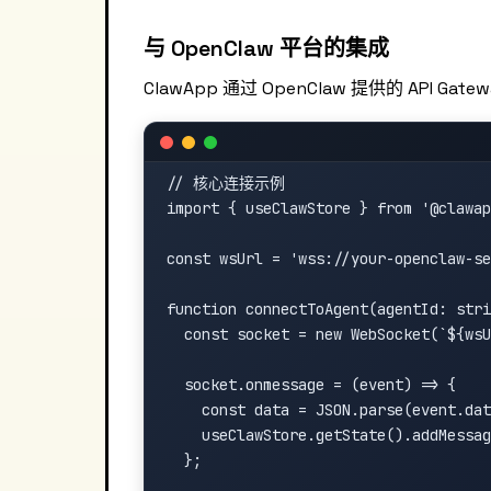
与 OpenClaw 平台的集成
ClawApp 通过 OpenClaw 提供的 API Ga
// 核心连接示例

import { useClawStore } from '@clawap
const wsUrl = 'wss://your-openclaw-se
function connectToAgent(agentId: stri
  const socket = new WebSocket(`${wsU
  socket.onmessage = (event) => {

    const data = JSON.parse(event.dat
    useClawStore.getState().addMessag
  };
