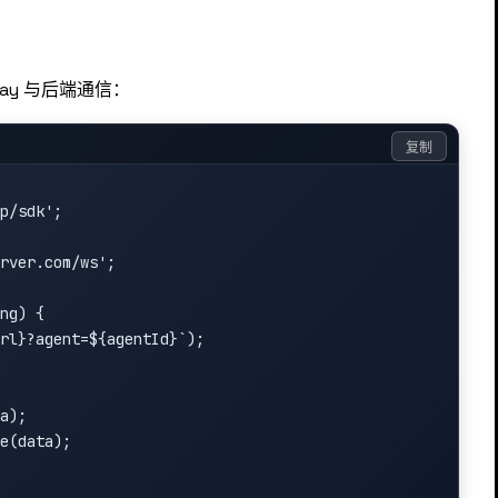
teway 与后端通信：
复制
p/sdk';

rver.com/ws';

ng) {

rl}?agent=${agentId}`);

a);

e(data);
