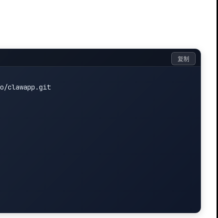
复制
o/clawapp.git
