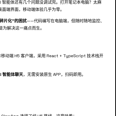
I 智能体还有几个问题没调试完。打开笔记本电脑？太麻
供了桌面端界面，移动端体验几乎为零。
备碎片化"的困扰
——代码编写在电脑端，但随时随地监控、
正是为解决这一痛点而生。
的官方移动端 H5 客户端，采用 React + TypeScript 技术栈开
。
I 智能体聊天
，无需安装原生 APP，扫码即用。