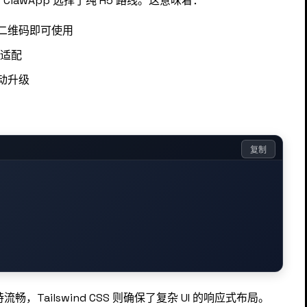
 方案，ClawApp 选择了纯 H5 路线。这意味着：
二维码即可使用
美适配
动升级
复制
畅，Tailswind CSS 则确保了复杂 UI 的响应式布局。