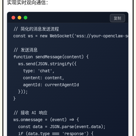
实现实时双向通信：
复制
// 简化的消息发送流程

const ws = new WebSocket('wss://your-openclaw-serve
// 发送消息

function sendMessage(content) {

  ws.send(JSON.stringify({

    type: 'chat',

    content: content,

    agentId: currentAgentId

  }));

}

// 接收 AI 响应

ws.onmessage = (event) => {

  const data = JSON.parse(event.data);

  if (data.type === 'response') {
