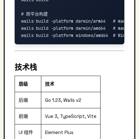
# 跨平台构建

wails build -platform darwin/arm64   # macOS App
wails build -platform darwin/amd64   # macOS Int
技术栈
层级
技术
后端
Go 1.23, Wails v2
前端
Vue 3, TypeScript, Vite
UI 组件
Element Plus