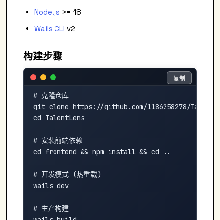
Node.js
>= 18
Wails CLI
v2
构建步骤
复制
复制
# 克隆仓库

git clone https://github.com/1186258278/TalentLe
cd TalentLens

# 安装前端依赖

cd frontend && npm install && cd ..

# 开发模式 (热重载)

wails dev

# 生产构建

wails build
