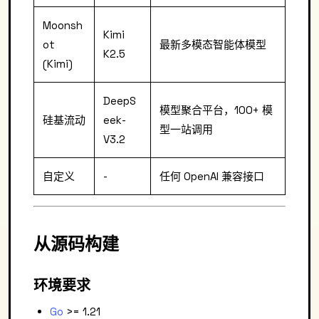
Moonsh
Kimi
ot
最新多模态智能体模型
K2.5
(Kimi)
DeepS
模型聚合平台，100+ 模
硅基流动
eek-
型一站调用
V3.2
自定义
-
任何 OpenAI 兼容接口
从源码构建
环境要求
Go
>= 1.21