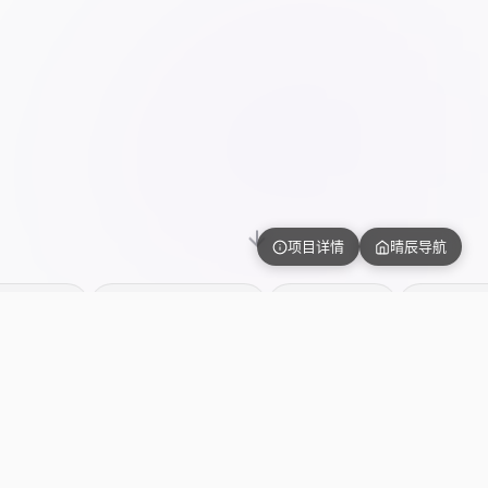
项目详情
晴辰导航
签名
IndexedDB 离线
PWA 支持
零依赖前端