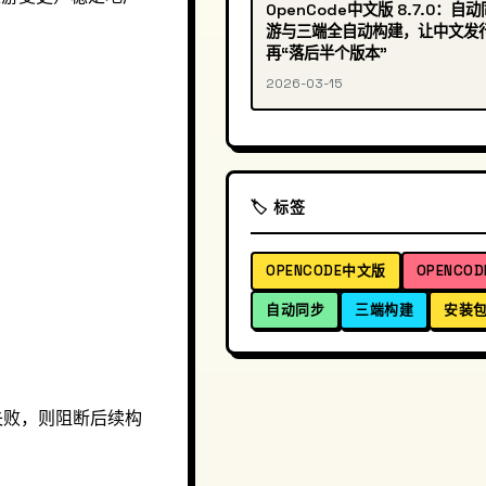
OpenCode中文版 8.7.0：自
游与三端全自动构建，让中文发
再“落后半个版本”
2026-03-15
🏷️ 标签
OPENCODE中文版
OPENCO
自动同步
三端构建
安装
失败，则阻断后续构