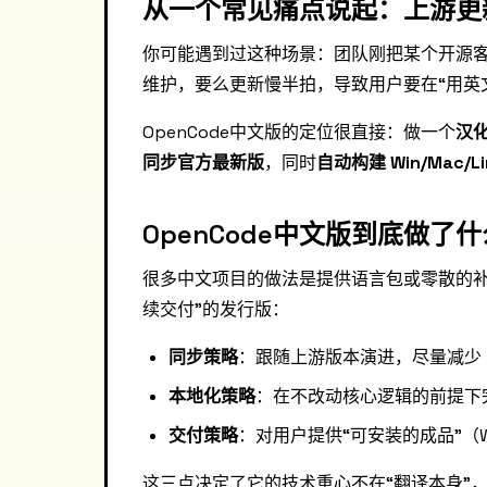
从一个常见痛点说起：上游更
你可能遇到过这种场景：团队刚把某个开源客
维护，要么更新慢半拍，导致用户要在“用英
OpenCode中文版的定位很直接：做一个
汉
同步官方最新版
，同时
自动构建 Win/Mac/L
OpenCode中文版到底做了
很多中文项目的做法是提供语言包或零散的补丁
续交付”的发行版：
同步策略
：跟随上游版本演进，尽量减少 f
本地化策略
：在不改动核心逻辑的前提下
交付策略
：对用户提供“可安装的成品”（Wi
这三点决定了它的技术重心不在“翻译本身”