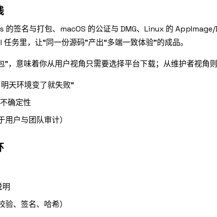
线
名与打包、macOS 的公证与 DMG、Linux 的 AppImage/
 任务里，让“同一份源码”产出“多端一致体验”的成品。
安装包”，意味着你从用户视角只需要选择平台下载；从维护者视角
明天环境变了就失败”
与不确定性
于用户与团队审计）
环
说明
校验、签名、哈希）