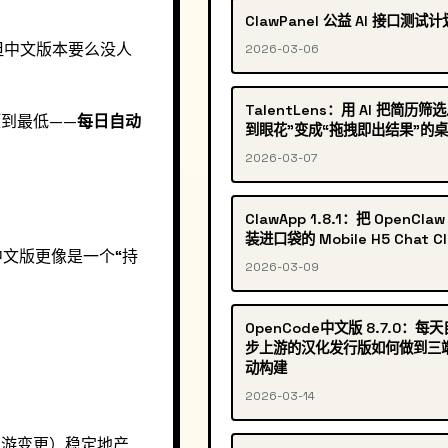
ClawPanel 公益 AI 接口测试
但中文版本要么没人
2026-03-06
TalentLens：用 AI 把简历筛
压到最低——
每日自动
到眼花”变成“拖拽即出结果”的
2026-03-07
ClawApp 1.8.1：把 OpenCla
装进口袋的 Mobile H5 Chat Cl
中文版更像是一个“持
2026-03-09
OpenCode中文版 8.7.0：每
步上游的汉化发行版如何做到三
动构建
2026-03-14
上游变更）稳定地产