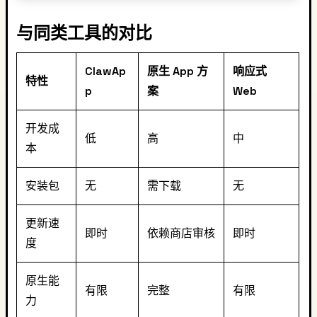
与同类工具的对比
ClawAp
原生 App 方
响应式
特性
p
案
Web
开发成
低
高
中
本
安装包
无
需下载
无
更新速
即时
依赖商店审核
即时
度
原生能
有限
完整
有限
力