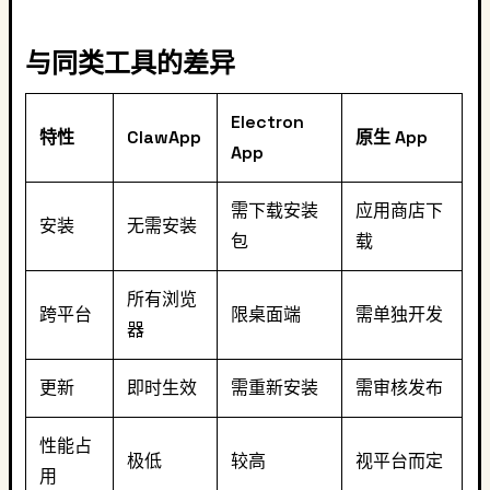
与同类工具的差异
Electron
特性
ClawApp
原生 App
App
需下载安装
应用商店下
安装
无需安装
包
载
所有浏览
跨平台
限桌面端
需单独开发
器
更新
即时生效
需重新安装
需审核发布
性能占
极低
较高
视平台而定
用