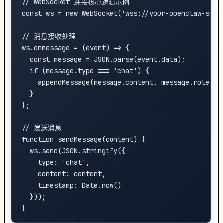
// WebSocket 连接核心逻辑示例

const ws = new WebSocket('wss://your-openclaw-serve
// 消息接收处理

ws.onmessage = (event) => {

  const message = JSON.parse(event.data);

  if (message.type === 'chat') {

    appendMessage(message.content, message.role);

  }

};

// 发送消息

function sendMessage(content) {

  ws.send(JSON.stringify({

    type: 'chat',

    content: content,

    timestamp: Date.now()

  }));
