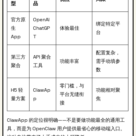
型
品
官方原
OpenAI
绑定特定平
生
ChatGP
体验最佳
台
App
T
配置复杂，
第三方
API 聚合
功能丰富
需手动填参
聚合
工具
数
零门槛，与
H5 轻
ClawAp
功能相对聚
平台无缝衔
量方案
p
焦
接
ClawApp 的定位很明确——不是要做功能最全的通用工
具，而是为 OpenClaw 用户提供最省心的移动端入口。