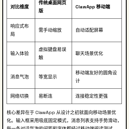
传统桌面网页
对比维度
ClawApp 移动端
版
响应式布
需手动缩放
自动适配屏幕
局
虚拟键盘易误
输入体验
聊天场景优化
触
移动端友好的圆角设
消息气泡
等宽显示
计
网络切换
易断连
连接稳定性更强
核心差异在于 ClawApp 从设计之初就面向移动场景优
化。输入框采用吸底固定模式，消息列表支持手势滑动，
每一条对话气泡的间距和字体都经过移动端阅读测试。