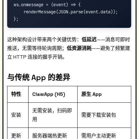
ws.onmessage = (event) => {

    renderMessage(JSON.parse(event.data));

这种架构设计带来两个关键优势：
低延迟
——消息可即时
推送，无需等待轮询周期；
低资源消耗
——避免了频繁建
立 HTTP 连接的握手开销。
与传统 App 的差异
特性
ClawApp (H5)
原生 App
无需安装，扫码即
安装
需要下载安装包
用
更新
服务器端热更新
需用户主动更新