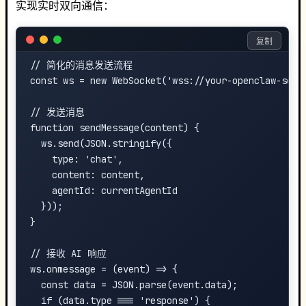
实现实时双向通信：
复制
// 简化的消息发送流程

const ws = new WebSocket('wss://your-openclaw-serve
// 发送消息

function sendMessage(content) {

  ws.send(JSON.stringify({

    type: 'chat',

    content: content,

    agentId: currentAgentId

  }));

}

// 接收 AI 响应

ws.onmessage = (event) => {

  const data = JSON.parse(event.data);

  if (data.type === 'response') {
