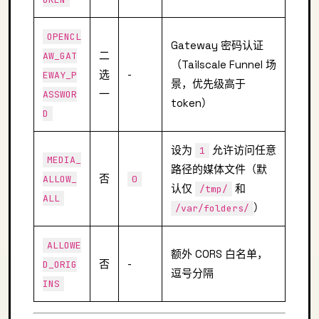
OPENCL
Gateway 密码认证
二
AW_GAT
（Tailscale Funnel 场
选
-
EWAY_P
景，优先级高于
一
ASSWOR
token）
D
设为
允许访问任意
1
MEDIA_
路径的媒体文件（默
否
ALLOW_
0
认仅
和
/tmp/
ALL
）
/var/folders/
ALLOWE
额外 CORS 白名单，
否
-
D_ORIG
逗号分隔
INS