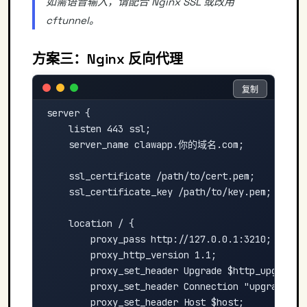
如需语音输入，请配合 Nginx SSL 或改用
cftunnel。
方案三：Nginx 反向代理
复制
复制
server {

    listen 443 ssl;

    server_name clawapp.你的域名.com;

    ssl_certificate /path/to/cert.pem;

    ssl_certificate_key /path/to/key.pem;

    location / {

        proxy_pass http://127.0.0.1:3210;

        proxy_http_version 1.1;

        proxy_set_header Upgrade $http_upgrade;

        proxy_set_header Connection "upgrade";

        proxy_set_header Host $host;
