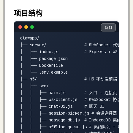
项目结构
复制
复制
clawapp/

├── server/                # WebSocket 代理服务端
│   ├── index.js           # Express + WS 代理 
│   ├── package.json

│   ├── Dockerfile

│   └── .env.example

├── h5/                    # H5 移动端前端

│   ├── src/

│   │   ├── main.js        # 入口 + 连接页

│   │   ├── ws-client.js   # WebSocket 协议层

│   │   ├── chat-ui.js     # 聊天 UI

│   │   ├── session-picker.js # 会话选择器（切换
│   │   ├── message-db.js  # IndexedDB 离线消息存
│   │   ├── offline-queue.js # 离线队列 + 增量同步