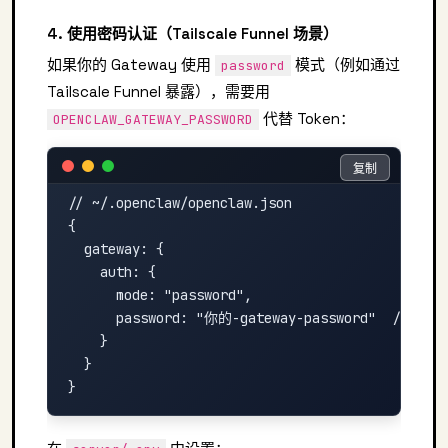
4. 使用密码认证（Tailscale Funnel 场景）
如果你的 Gateway 使用
模式（例如通过
password
Tailscale Funnel 暴露），需要用
代替 Token：
OPENCLAW_GATEWAY_PASSWORD
复制
复制
// ~/.openclaw/openclaw.json

{

  gateway: {

    auth: {

      mode: "password",

      password: "你的-gateway-password"  // ←
    }

  }
