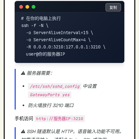
复制
复制
# 在你的电脑上执行

ssh -f -N \

  -o ServerAliveInterval=15 \

  -o ServerAliveCountMax=4 \

  -R 0.0.0.0:3210:127.0.0.1:3210 \

⚠️ 服务器需要：
中设置
/etc/ssh/sshd_config
GatewayPorts yes
防火墙放行 3210 端口
手机访问
http://服务器IP:3210
⚠️ SSH 隧道默认是 HTTP，语音输入功能不可用。