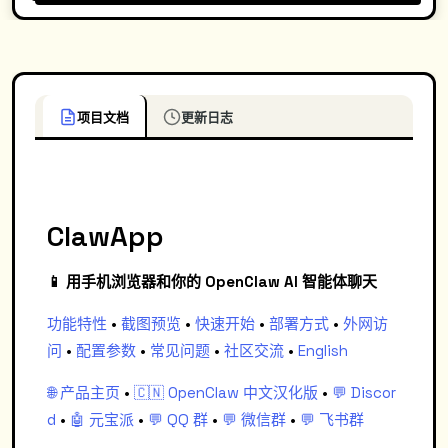
项目文档
更新日志
ClawApp
📱 用手机浏览器和你的 OpenClaw AI 智能体聊天
功能特性
•
截图预览
•
快速开始
•
部署方式
•
外网访
问
•
配置参数
•
常见问题
•
社区交流
•
English
🌐 产品主页
•
🇨🇳 OpenClaw 中文汉化版
•
💬 Discor
d
•
🤖 元宝派
•
💬 QQ 群
•
💬 微信群
•
💬 飞书群