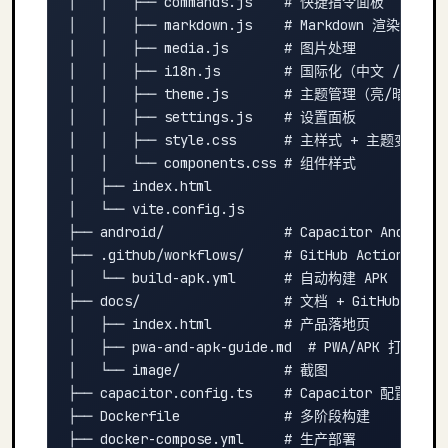
│   │   ├── commands.js    # 快捷指令面板

│   │   ├── markdown.js    # Markdown 渲染 + 代
│   │   ├── media.js       # 图片处理

│   │   ├── i18n.js        # 国际化（中文 / Engli
│   │   ├── theme.js       # 主题管理（亮/暗/自动）
│   │   ├── settings.js    # 设置面板

│   │   ├── style.css      # 主样式 + 主题变量

│   │   └── components.css # 组件样式

│   ├── index.html

│   └── vite.config.js

├── android/               # Capacitor Android 
├── .github/workflows/     # GitHub Actions

│   └── build-apk.yml      # 自动构建 APK

├── docs/                  # 文档 + GitHub Pages

│   ├── index.html         # 产品落地页

│   ├── pwa-and-apk-guide.md  # PWA/APK 打包指南

│   └── image/             # 截图

├── capacitor.config.ts    # Capacitor 配置

├── Dockerfile             # 多阶段构建

├── docker-compose.yml     # 生产部署
