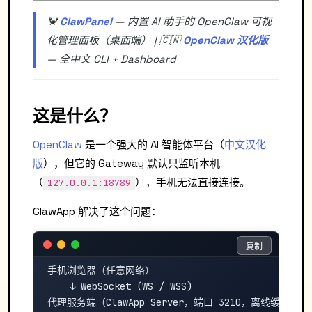
🦀
ClawPanel
— 内置 AI 助手的 OpenClaw 可视
化管理面板（桌面端） | 🇨🇳
OpenClaw 汉化版
— 全中文 CLI + Dashboard
这是什么？
OpenClaw
是一个强大的 AI 智能体平台（
中文汉化
版
），但它的 Gateway 默认只监听本机
（
），手机无法直接连接。
127.0.0.1:18789
ClawApp 解决了这个问题：
复制
复制
手机浏览器（任意网络）

    ↓ WebSocket (WS / WSS)

代理服务端（ClawApp Server，端口 3210，离线缓存）
