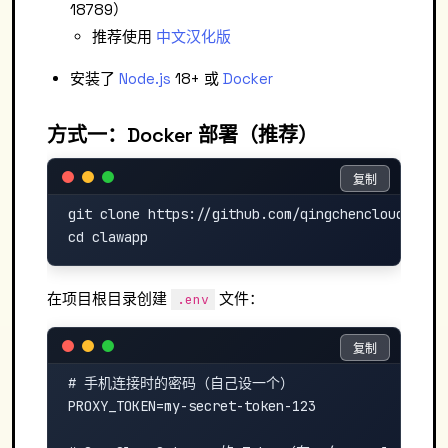
18789）
推荐使用
中文汉化版
安装了
Node.js
18+ 或
Docker
方式一：Docker 部署（推荐）
复制
复制
git clone https://github.com/qingchencloud/clawa
在项目根目录创建
文件：
.env
复制
复制
# 手机连接时的密码（自己设一个）

PROXY_TOKEN=my-secret-token-123
